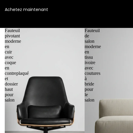
sculptée, style remarquable.
Achetez maintenant
Chaises longues
Fauteuil
Fauteuil
pivotant
de
moderne
salon
en
moderne
cuir
en
avec
tissu
coque
ivoire
en
avec
contreplaqué
coutures
et
à
dossier
bride
haut
pour
pour
le
salon
salon