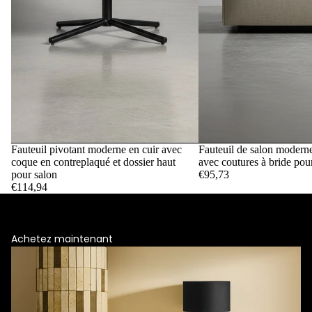
Fauteuil pivotant moderne en cuir avec
Fauteuil de salon moderne 
coque en contreplaqué et dossier haut
avec coutures à bride pour
pour salon
€95,73
€114,94
Fauteuil de salon moderne en cuir
Une forme douce et organique crée une ambiance
discrète, un attrait intemporel et un confort nuageux.
Achetez maintenant