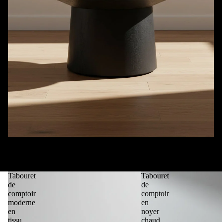
Tables basses
Tabourets de bar
Tabouret
Tabouret
de
de
comptoir
comptoir
moderne
en
en
noyer
tissu
chaud